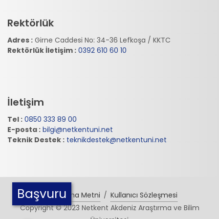
Rektörlük
Adres :
Girne Caddesi No: 34-36 Lefkoşa / KKTC
Rektörlük İletişim :
0392 610 60 10
İletişim
Tel :
0850 333 89 00
E-posta :
bilgi@netkentuni.net
Teknik Destek :
teknikdestek@netkentuni.net
Başvuru
Aydınlatma Metni
/
Kullanıcı Sözleşmesi
Copyright © 2023 Netkent Akdeniz Araştırma ve Bilim