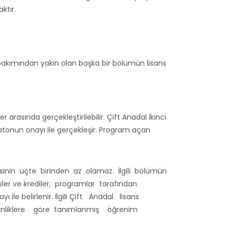
ktır.
ı bakımından yakın olan başka bir bölümün lisans
arasında gerçekleştirilebilir. Çift Anadal İkinci
tonun onayı ile gerçekleşir. Program açan
nin üçte birinden az olamaz. İlgili bölümün
rsler ve krediler, programlar tarafından
ı ile belirlenir. İlgili Çift Anadal lisans
inliklere göre tanımlanmış öğrenim