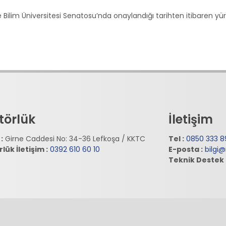
ilim Üniversitesi Senatosu’nda onaylandığı tarihten itibaren yürür
törlük
İletişim
:
Girne Caddesi No: 34-36 Lefkoşa / KKTC
Tel :
0850 333 8
lük İletişim :
0392 610 60 10
E-posta :
bilgi
Teknik Destek 