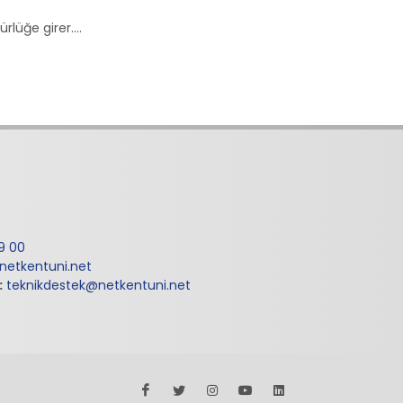
lüğe girer....
9 00
@netkentuni.net
:
teknikdestek@netkentuni.net