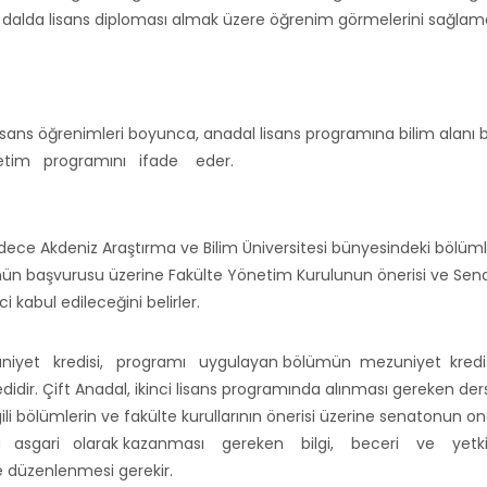
bir dalda lisans diploması almak üzere öğrenim görmelerini sağlama
, lisans öğrenimleri boyunca, anadal lisans programına bilim alan
retim programını ifade eder.
dece Akdeniz Araştırma ve Bilim Üniversitesi bünyesindeki bölümler 
n başvurusu üzerine Fakülte Yönetim Kurulunun önerisi ve Sena
abul edileceğini belirler.
iyet kredisi, programı uygulayan bölümün mezuniyet kredisi
edidir. Çift Anadal, ikinci lisans programında alınması gereken de
gili bölümlerin ve fakülte kurullarının önerisi üzerine senatonun onay
a asgari olarak kazanması gereken bilgi, beceri ve yetk
e düzenlenmesi gerekir.