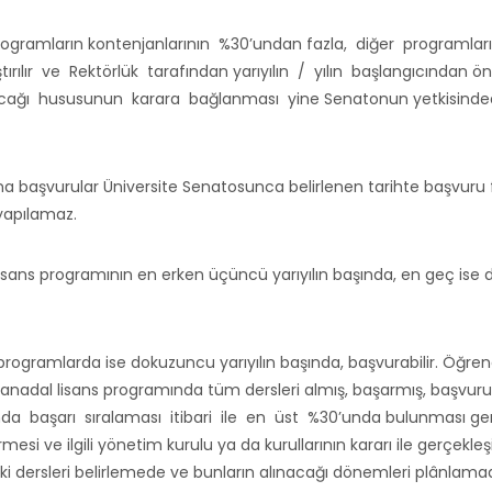
 programların kontenjanlarının %30’undan fazla, diğer program
ırılır ve Rektörlük tarafından yarıyılın / yılın başlangıcından ö
lacağı hususunun karara bağlanması yine Senatonun yetkisinded
na başvurular Üniversite Senatosunca belirlenen tarihte başvuru f
 yapılamaz.
sans programının en erken üçüncü yarıyılın başında, en geç ise dör
llık programlarda ise dokuzuncu yarıyılın başında, başvurabilir.
nadal lisans programında tüm dersleri almış, başarmış, başvur
ında başarı sıralaması itibari ile en üst %30’unda bulunması ge
esi ve ilgili yönetim kurulu ya da kurullarının kararı ile gerçekleşi
aki dersleri belirlemede ve bunların alınacağı dönemleri plânla