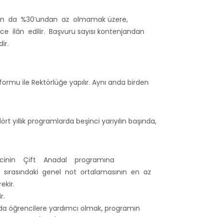
ların da %30’undan az olmamak üzere,
nce ilân edilir. Başvuru sayısı kontenjandan
ir.
ormu ile Rektörlüğe yapılır. Aynı anda birden
t yıllık programlarda beşinci yarıyılın başında,
 Öğrencinin Çift Anadal programına
u sırasındaki genel not ortalamasının en az
rekir.
r.
mada öğrencilere yardımcı olmak, programın