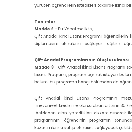
yürüten öğrencilerin istedikleri takdirde ikinci 
Tanımlar
Madde 2 -
Bu Yönetmelikte,
Çift Anadal İkinci Lisans Programı; öğrencilerin
diplomasını almalarını sağlayan eğitim öğ
Çift Anadal Programlarının Oluşturulması
Madde 3 -
Çift Anadal İkinci Lisans Programı sa
Lisans Programı, program açmak isteyen bölümü
bölüm, bu programa hangi bölümden de öğrenci k
Çift Anadal İkinci Lisans Programının mezun
mezuniyet kredisi ne olursa olsun alt sınır 30 kr
belirlenen alan yeterlilikleri dikkate alınarak il
programının, öğrencinin programın sonund
kazanımlarına sahip olmasını sağlayacak şekild