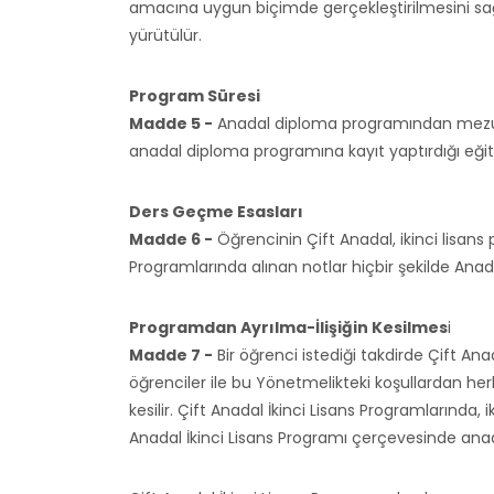
amacına uygun biçimde gerçekleştirilmesini sağ
yürütülür.
Program Süresi
Madde 5 -
Anadal diploma programından mezuniy
anadal diploma programına kayıt yaptırdığı eğiti
Ders Geçme Esasları
Madde 6 -
Öğrencinin Çift Anadal, ikinci lisans 
Programlarında alınan notlar hiçbir şekilde Ana
Programdan Ayrılma-İlişiğin Kesilmes
i
Madde 7 -
Bir öğrenci istediği takdirde Çift An
öğrenciler ile bu Yönetmelikteki koşullardan herh
kesilir. Çift Anadal İkinci Lisans Programlarında
Anadal İkinci Lisans Programı çerçevesinde anadal