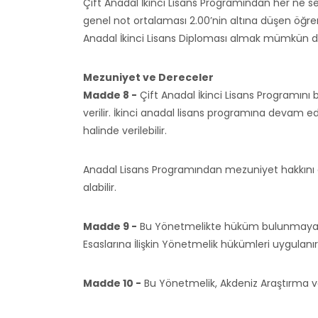
Çift Anadal İkinci Lisans Programından her ne s
genel not ortalaması 2.00’nin altına düşen öğren
Anadal İkinci Lisans Diploması almak mümkün de
Mezuniyet ve Dereceler
Madde 8 -
Çift Anadal İkinci Lisans Programını b
verilir. İkinci anadal lisans programına deva
halinde verilebilir.
Anadal Lisans Programından mezuniyet hakkını el
alabilir.
Madde 9 -
Bu Yönetmelikte hüküm bulunmayan ha
Esaslarına İlişkin Yönetmelik hükümleri uygulanır
Madde 10 -
Bu Yönetmelik, Akdeniz Araştırma ve 