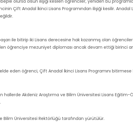
ebeple olursa olsun ilişiği kesilen öğrenciler, yeniden bu progra
cinin Çift Anadal İkinci Lisans Programından ilişiği kesilir. Ana
ğildir.
aşarı ile bitirip iki Lisans derecesine hak kazanmış olan öğrencile
m eden öğrenciye mezuniyet diploması ancak devam ettiği birinc
de eden öğrenci, Çift Anadal İkinci Lisans Programını bitirmese 
llerde Akdeniz Araştırma ve Bilim Üniversitesi Lisans Eğitim-
.
Bilim Üniversitesi Rektörlüğü tarafından yürütülür.