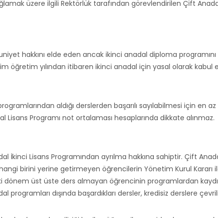
lamak üzere ilgili Rektörlük tarafından görevlendirilen Çift An
et hakkını elde eden ancak ikinci anadal diploma programını bi
m öğretim yılından itibaren ikinci anadal için yasal olarak kabul 
programlarından aldığı derslerden başarılı sayılabilmesi için en az 
dal Lisans Programı not ortalaması hesaplarında dikkate alınmaz.
adal İkinci Lisans Programından ayrılma hakkına sahiptir. Çift Ana
angi birini yerine getirmeyen öğrencilerin Yönetim Kurul Kararı ile
, iki dönem üst üste ders almayan öğrencinin programlardan kaydı s
 programları dışında başardıkları dersler, kredisiz derslere çevrili