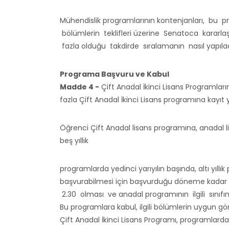
Mühendislik programlarının kontenjanları, bu
bölümlerin teklifleri üzerine Senatoca kararlaşt
fazla olduğu takdirde sıralamanın nasıl yapı
Programa Başvuru ve Kabul
Madde 4 -
Çift Anadal İkinci Lisans Programları
fazla Çift Anadal İkinci Lisans programına kayıt
Öğrenci Çift Anadal lisans programına, anadal li
beş yıllık
programlarda yedinci yarıyılın başında, altı yı
başvurabilmesi için başvurduğu döneme kadar a
2.30 olması ve anadal programının ilgili sınıf
Bu programlara kabul, ilgili bölümlerin uygun görm
Çift Anadal İkinci Lisans Programı, programlard