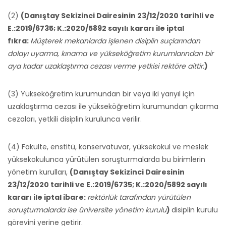
(2)
(Danıştay Sekizinci Dairesinin 23/12/2020 tarihli ve
E.:2019/6735; K.:2020/5892 sayılı kararı ile iptal
fıkra:
Müşterek mekanlarda işlenen disiplin suçlarından
dolayı uyarma, kınama ve yükseköğretim kurumlarından bir
aya kadar uzaklaştırma cezası verme yetkisi rektöre aittir.
)
(3) Yükseköğretim kurumundan bir veya iki yarıyıl için
uzaklaştırma cezası ile yükseköğretim kurumundan çıkarma
cezaları, yetkili disiplin kurulunca verilir.
(4) Fakülte, enstitü, konservatuvar, yüksekokul ve meslek
yüksekokulunca yürütülen soruşturmalarda bu birimlerin
yönetim kurulları,
(Danıştay Sekizinci Dairesinin
23/12/2020 tarihli ve E.:2019/6735; K.:2020/5892 sayılı
kararı ile iptal ibare:
rektörlük tarafından yürütülen
soruşturmalarda ise üniversite yönetim kurulu
)
disiplin kurulu
görevini yerine getirir.