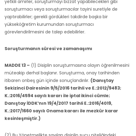
yetkili amirler, soruşturmayı bizzat yapabilecekleri gibi
soruşturmacı veya soruşturmacılar tayini suretiyle de
yaptırabilirler; gerekli gördükleri takdirde başka bir
yükseköğretim kurumundan soruşturmacı
görevlendirilmesini de talep edebilirler.
Soruşturmanın süresi ve zamanaşımı
MADDE 13 –
(1) Disiplin soruşturmasına olayın öğrenilmesini
müteakip derhal başlanır. Soruşturma, onay tarihinden
itibaren onbeş gün içinde sonuçlandırılır.
(Danıştay
Sekizinci Dairesinin 9/5/2016 tarihli ve E.:2012/9483;
K.:2016/4594 sayılı kararı ile iptal ikinci cümle;
Danıştay İDDK’nın 19/4/2017 tarihli E.:2016/4019,
K.:2017/1660 sayılı Onama kararı ile mezkûr karar
kesinleşmiştir.)
(2) Bu Yönetmelikte sayılan disiplin suçu niteliğindeki