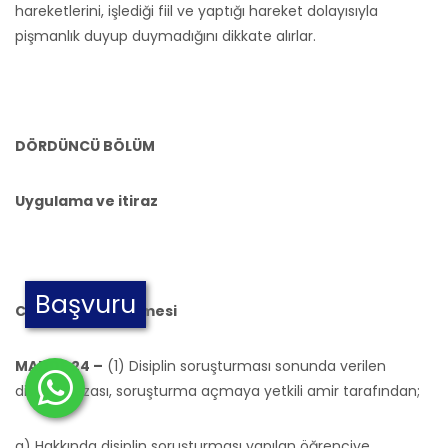
hareketlerini, işlediği fiil ve yaptığı hareket dolayısıyla
pişmanlık duyup duymadığını dikkate alırlar.
DÖRDÜNCÜ BÖLÜM
Uygulama ve itiraz
Başvuru
Cezaların bildirilmesi
MADDE 24 –
(1) Disiplin soruşturması sonunda verilen
disiplin cezası, soruşturma açmaya yetkili amir tarafından;
a) Hakkında disiplin soruşturması yapılan öğrenciye,